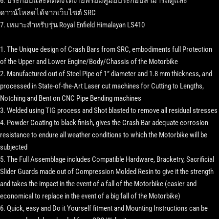
6. ประกอบและติดตั้งได้ง่ายพร้อมคู่มือประกอบสามารถดูและ
ดาวน์โหลดได้จากเว็บไซต์ SRC
7. เหมาะสำหรับรุ่น Royal Enfield Himalayan LS410
1. The Unique design of Crash Bars from SRC, embodiments full Protection
of the Upper and Lower Engine/Body/Chassis of the Motorbike
2. Manufactured out of Steel Pipe of 1” diameter and 1.8 mm thickness, and
processed in State-of-the-Art Laser cut machines for Cutting to Lengths,
Notching and Bent on CNC Pipe Bending machines
3. Welded using TIG process and Shot blasted to remove all residual stresses
4. Powder Coating to black finish, gives the Crash Bar adequate corrosion
resistance to endure all weather conditions to which the Motorbike will be
subjected
5. The Full Assemblage includes Compatible Hardware, Bracketry, Sacrificial
Slider Guards made out of Compression Molded Resin to give it the strength
and takes the impact in the event of a fall of the Motorbike (easier and
economical to replace in the event of a big fall of the Motorbike)
6. Quick, easy and Do it Yourself fitment and Mounting Instructions can be