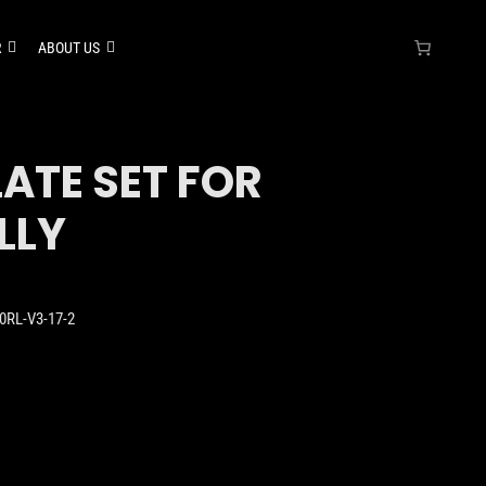
R
ABOUT US
ATE SET FOR
LLY
0RL-V3-17-2